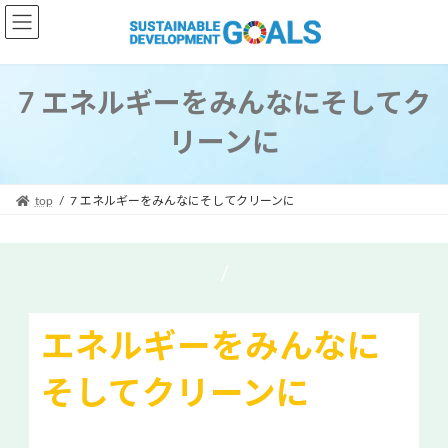
コ
ナ
ン
ビ
テ
ゲ
ン
ー
ツ
シ
7 エネルギーをみんなにそしてク
へ
ョ
リーンに
ス
ン
キ
に
ッ
移
プ
動
top
7 エネルギーをみんなにそしてクリーンに
/
エネルギーをみんなに
そしてクリーンに