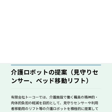
看護外来・説明支援ナース
認定看護師や専門的な知識を持った看護師が、患者さん
やご家族、他医療機関スタッフからの療養上の相談や指
導を行います。また検査・治療に関する医師の説明の補
完を行っています。
介護ロボットの提案（見守りセ
ンサー、ベッド移動リフト）
有限会社トーコーでは、介護施設で働く職員の精神的・
肉体的負担の軽減を目的として、見守りセンサーや利用
者移動用のリフト等の介護ロボットを積極的に提案して