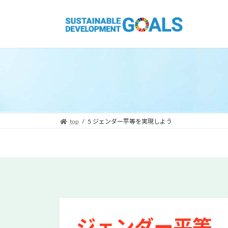
コ
ナ
ン
ビ
テ
ゲ
ン
ー
ツ
シ
へ
ョ
ス
ン
キ
に
ッ
移
プ
動
top
5 ジェンダー平等を実現しよう
ジェンダー平等