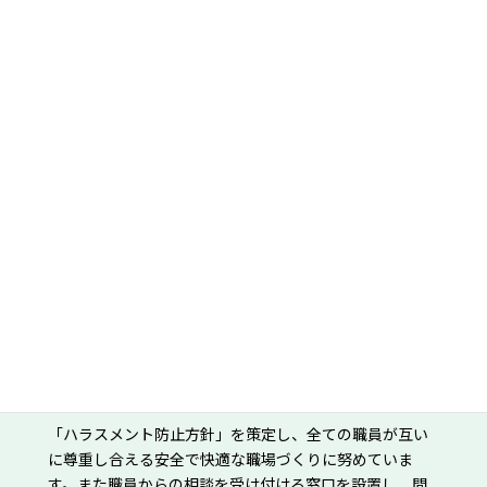
白十字会グループの職員とその家族を対象に、グループ
内施設を利用する際に発生する医療費や介護費の割引き
や還付を受けることができます。
職員健診の実施
春と秋に職員健診を実施しています。女性職員には、希
望に応じて乳がん健診も実施しています。健康や生活習
慣の改善が必要な方には、保健師による指導も実施して
います。また、健診結果に応じてグループ内の病院で継
続した治療を受けることができます。
各種ハラスメントの防止
「ハラスメント防止方針」を策定し、全ての職員が互い
に尊重し合える安全で快適な職場づくりに努めていま
す。また職員からの相談を受け付ける窓口を設置し、問