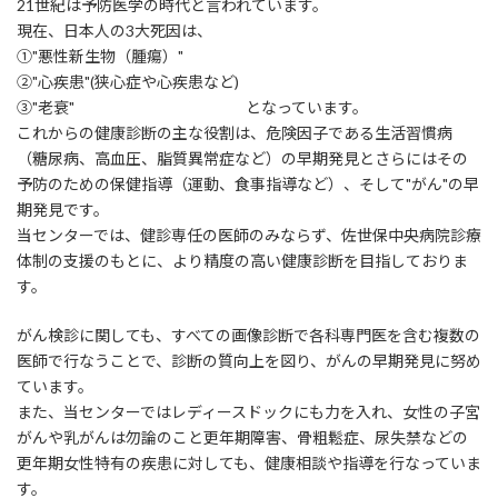
21世紀は予防医学の時代と言われています。
現在、日本人の3大死因は、
①"悪性新生物（腫瘍）"
②"心疾患"(狭心症や心疾患など)
③"老衰" となっています。
これからの健康診断の主な役割は、危険因子である生活習慣病
（糖尿病、高血圧、脂質異常症など）の早期発見とさらにはその
予防のための保健指導（運動、食事指導など）、そして"がん"の早
期発見です。
当センターでは、健診専任の医師のみならず、佐世保中央病院診療
体制の支援のもとに、より精度の高い健康診断を目指しておりま
す。
がん検診に関しても、すべての画像診断で各科専門医を含む複数の
医師で行なうことで、診断の質向上を図り、がんの早期発見に努め
ています。
また、当センターではレディースドックにも力を入れ、女性の子宮
がんや乳がんは勿論のこと更年期障害、骨粗鬆症、尿失禁などの
更年期女性特有の疾患に対しても、健康相談や指導を行なっていま
す。