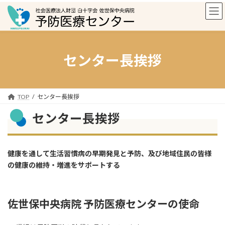
コ
ナ
ン
ビ
テ
ゲ
ン
ー
ツ
シ
へ
ョ
センター長挨拶
ス
ン
キ
に
ッ
移
プ
動
TOP
センター長挨拶
センター長挨拶
健康を通して生活習慣病の早期発見と予防、及び地域住民の皆様
の健康の維持・増進をサポートする
佐世保中央病院 予防医療センターの使命