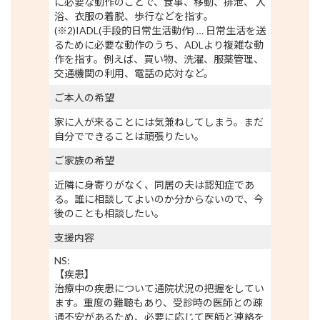
に必要な動作のことで、食事、移動、排泄、 入
浴、衣服の着脱、歩行などを指す。
(※2)IADL(手段的日常生活動作) … 日常生活を送
るために必要な動作のうち、ADLより複雑な動
作を指す。例えば、買い物、洗濯、服薬管理、
交通機関の利用、電話の応対など。
ご本人の希望
家に人が来ることには気兼ねしてしまう。まだ
自分でできることは頑張りたい。
ご家族の希望
近隣に身寄りがなく、同居の夫は認知症であ
る。誰に相談してよいのか分からないので、今
後のことも相談したい。
支援内容
NS:
【疾患】
治療中の疾患について通院状況の把握をしてい
ます。重度の難聴もあり、受診時の医師との疎
通不安があるため、必要に応じて医師と連絡を