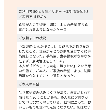
ご利用者 80代 女性／サポート体制 看護師 NS
／疾患名 食道がん
食道がんの手術後に退院、本人の希望 通り食
事がとれるようになったケース
ご依頼までの状況
心窩部痛(しんかぶつう)、食欲低下があり受診
したところ、食道がんとの診断を受けすぐに手
術施行となった。手術後、食事摂取がなかなか
進まず、点滴管理をしていた。
本人が「どうしても自宅に帰りたい」 という思
いが強く、ご本人、ご家族の希望により、訪問
看護を介入することで退院となった。
ご本人の希望
吐き気や飲み込みにくさがあり、食事がとれず
情けなく思 うことがある。みんなに迷惑をか
けて申し訳なく思っている。 自宅に戻って、お
いしいものを食べて元気になりたい。転ばない