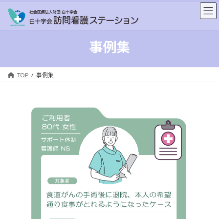
コ
ナ
ン
ビ
テ
ゲ
ン
ー
事例集
ツ
シ
へ
ョ
ス
ン
キ
に
TOP
事例集
ッ
移
プ
動