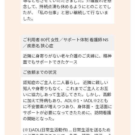
導などもさせていただきました。介護疲れを懸
念して、持続点滴も休めるようにとのことでし
たが、「私の仕事」と思い継続して行 ないま
した。
ご利用者 80代 女性／サポート体制 看護師 NS
／疾患名 狭心症
近隣に身寄りがない老々介護のご夫婦に、精神
面でもサポートできたケース
ご依頼までの状況
認知症のご主人と二人暮らし。 近隣に親しい
知人や身寄りもなく、 これまでご主人とお互
いに協力しあって生活してきた。しかし、高齢
に加えて持病もあり、ADL※1・IADL※2とも
に不安要素が増えつつあり、身体面・ 生活面に
サポートが必要になってきたために、訪問看護
の開始となった。
(※1)ADL(日常生活動作) … 日常生活を送るため