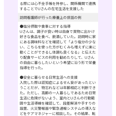
る際には心不全手帳を持参し、関係機関で連携
することでUさんの在宅生活を支援した
訪問看護師が行った療養上の世話の例
●塩分摂取や食事に対する指導
Uさんは、調子が良い時は自身で買物に出かけ
好きな食品を食べ、飲酒していた。訪問時に家
にある調味料などを確認して「より塩分の少な
い、こちらを使った方がむくみも増えずに楽に
動くことができるし体調も良くなる」と伝えた
り配食サービスの利用を勧めたりして、Uさん
の自由に暮らしたいという希望に沿う形で栄養
指導を行った。
●安全に暮らせる日常生活への支援
入院した際は認知症によるせん妄があったとい
うことだが、物忘れなどは年齢相応と判断でき
た。ただし、高齢の一人暮らしであるため日常
生活に危険がないよう、室内とUさんの行動範
囲や生活導線を確認して、段差解消や手すりの
設置、火災警報器や緊急通報システムの導入な
どをケアマネジャーに相談した。その結果、転