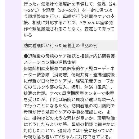
行った。気温計や湿度計を準備して、気温（24
～26℃）や湿度（50～60％）を一定に保つよ
う環境整備を行い、母親が行う処置やケアの支
援、相談に対応することで、Yちゃんは痙攣発
作や緊急搬送されることなく、安定して育って
いる
訪問看護師が行った療養上の世話の例
●退院後の母親のケア確認と相談対応訪問看護
ステーション間の連携体制
保健師相談支援専門員医療的ケア児コーディネ
ーター救急隊（消防署）情報共有・連携退院後
に母親が日々行うケアは、経管栄養チューブか
らのミルクや薬の注入、吸引、沐浴（風呂）、
排泄の世話。すべて周産期医療センターで指導
を受けたが、自宅は病院と環境が違い母親一人
で行うことになるため、訪問看護の初回訪問で
母親が行う処置やケアの手順を確認した。ま
た、掛物はどのような素材が良いか、環境整備
はどうしたらよいか等、母親の相談に細やかに
対応したことで、退院時には不安に思っていた
母親も落ち着いてYちゃんに対応できている。