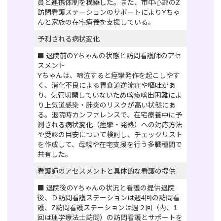
員と連携体制を構築した。また、市中心部のZ
訪問看護ステーションのサポートによりYちゃ
んと家族の在宅療養を支援している。
予測される病状変化
■ 退院前のYちゃんの状態と訪問看護師のアセ
スメント
Yちゃんは、啼泣すると痙攣発作を起こしやす
く、消化不良による胃食道逆流症や嘔吐があ
り、気管切開していないため喀痰喀出困難によ
り上気道感染・肺炎のリスクが高い状態にあ
る。退院時カンファレンスで、在宅療養中に予
測される病状変化（痙攣・発熱）への対応方法
や受診の目安について検討し、チェックリスト
を作成して、母親や在宅支援を行う多職種間で
共有した。
看護師のアセスメントと具体的な看護の提供
■ 退院後のYちゃんの状況と看護の提供退院
後、Ｄ訪問看護ステーションは週4回の訪問看
護、Z訪問看護ステーションは週２回（内、1
回は理学療法士訪問）の訪問看護とサポートを