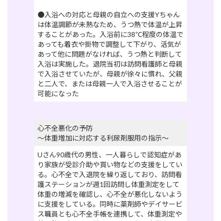
●入浴への対応と母親の自立への支援Yちゃん
は体温調節が未熟なため、うつ熱で体温が上昇
することがあった。入浴前に38℃程度の体温で
あっても着衣や掛物で調整して下がり、活気が
あって他に問題がなければ、うつ熱と判断して
入浴は実施した。退院当初は訪問看護師と母親
で入浴させていたが、母親が徐々に慣れ、父親
と二人で、または母親一人で入浴させることが
可能になった
心不全悪化の予防
～体重増加に対応する利尿剤服用の指示～
Uさん90歳代の男性、一人暮らしで認知症があ
り家族が受診介助や買い物などの支援をしてい
る。心不全で入退院を繰り返しており、訪問看
護ステーションが週1回訪問し体重測定をして
体重の増減を確認し、心不全が悪化しないよう
に支援をしている。同時に薬剤師やデイサービ
ス職員とも心不全手帳を連携して、体重測定や