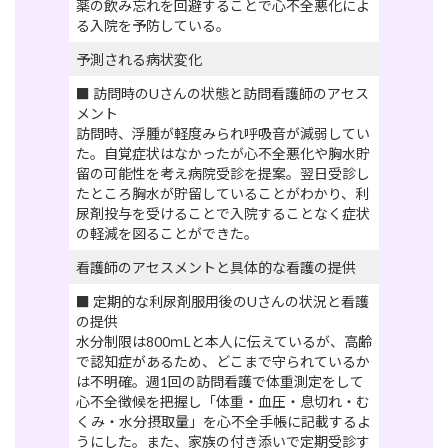
薬の飲み忘れを回避することで心不全悪化によ
る入院を予防している。
予測される病状変化
■ 訪問時のUさんの状態と訪問看護師のアセス
メント
訪問時、浮腫が軽度みられ呼吸音が減弱してい
た。自覚症状はなかったが心不全悪化や胸水貯
留の可能性を考え病院受診を提案。翌日受診し
たところ胸水が貯留していることがわかり、利
尿剤投与を受けることで入院することなく症状
の軽減を図ることができた。
看護師のアセスメントと具体的な看護の提供
■ 定期的な利尿剤服用後のUさんの状況と看護
の提供
水分制限は800ｍLと本人に伝えているが、高齢
で認知症があるため、どこまで守られているか
は不明確。週1回の訪問看護で体重測定をして
心不全徴候を把握し「体重・血圧・息切れ・む
くみ・水分摂取量」を心不全手帳に記載するよ
うにした。また、家族の付き添いで定期受診す