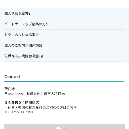
個人情報保護方針
パートナーシップ構築の方針
お問い合わせ電話番号
法人のご案内／関連施設
佐世保中央病院 病院指標
Contact
所在地
〒857-1195 長崎県佐世保市大和町15
３６５日２４時間対応
※休日・夜間の救急受診のご相談の方はこちら
TEL
0956-33-7151