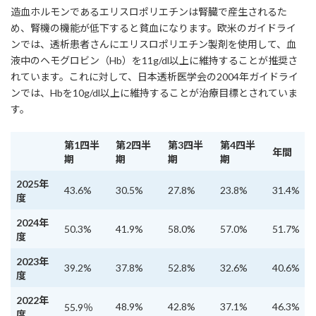
造血ホルモンであるエリスロポリエチンは腎臓で産生されるた
め、腎機の機能が低下すると貧血になります。欧米のガイドライ
ンでは、透析患者さんにエリスロポリエチン製剤を使用して、血
液中のヘモグロビン（Hb）を11g/dl以上に維持することが推奨さ
れています。これに対して、日本透析医学会の2004年ガイドライ
ンでは、Hbを10g/dl以上に維持することが治療目標とされていま
す。
第1四半
第2四半
第3四半
第4四半
年間
期
期
期
期
2025年
43.6%
30.5%
27.8%
23.8%
31.4%
度
2024年
50.3%
41.9%
58.0%
57.0%
51.7%
度
2023年
39.2%
37.8%
52.8%
32.6%
40.6%
度
2022年
48.9%
42.8%
37.1%
46.3%
55.9％
度