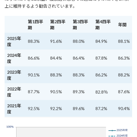
上に維持するよう勧告されています。
第1四半
第2四半
第3四半
第4四半
年間
期
期
期
期
2025年
88.3%
91.6%
88.0%
84.9%
88.1%
度
2024年
86.6%
84.4%
86.4%
87.8%
86.3%
度
2023年
90.1%
88.3%
88.3%
86.2%
88.2%
度
2022年
87.7%
90.5%
89.3%
87.6%
82.8％
度
2021年
92.5%
92.2%
89.6%
87.2%
90.4%
度