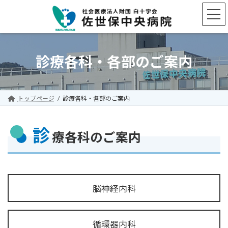
コ
ナ
ン
ビ
テ
ゲ
ン
ー
ツ
シ
へ
ョ
診療各科・各部のご案内
ス
ン
キ
に
ッ
移
プ
動
トップページ
診療各科・各部のご案内
診
療各科のご案内
脳神経内科
循環器内科