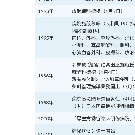
1993年
放射線科標榜（1月7日）
病院施設移転（大和町15）病
[標榜診療科]
1995年
内科、外科、整形外科、消化
小児科、耳鼻咽喉科、眼科、
心臓血管外科、皮膚科、放射
名誉教授顧問に冨田正雄就任
麻酔科標榜（1月4日）
1996年
新看護体制2：1A加算許可（
薬剤管理指導業務届出（7月1
病院長に國崎忠臣就任（4月
1998年
（財）日本医療機能評価機構
2000年
「厚生労働省臨床研修病院」
糖尿病センター開設
2002年