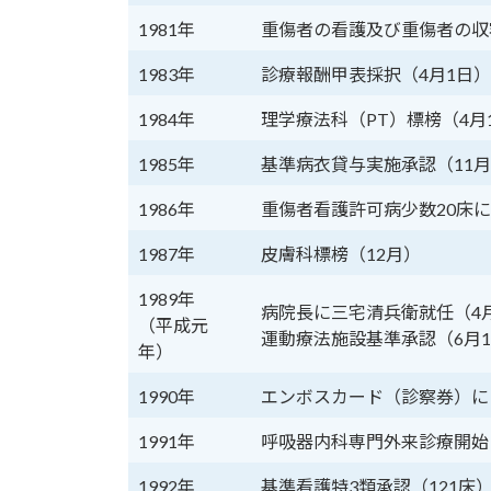
1981年
重傷者の看護及び重傷者の収
1983年
診療報酬甲表採択（4月1日）
1984年
理学療法科（PT）標榜（4月
1985年
基準病衣貸与実施承認（11月
1986年
重傷者看護許可病少数20床に
1987年
皮膚科標榜（12月）
1989年
病院長に三宅清兵衛就任（4月
（平成元
運動療法施設基準承認（6月
年）
1990年
エンボスカード（診察券）に
1991年
呼吸器内科専門外来診療開始（
1992年
基準看護特3類承認（121床）