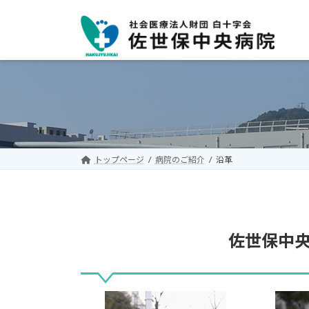
コ
ナ
ン
ビ
テ
ゲ
ン
ー
ツ
シ
へ
ョ
ス
ン
キ
に
ッ
移
プ
動
トップページ
病院のご紹介
沿革
佐世保中