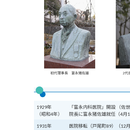
初代理事長 富永猪佐雄
2代
1929年
「富永内科医院」開設 （佐世
（昭和4年）
院長に富永猪佐雄就任（4月
1931年
医院移転（戸尾町89）（12