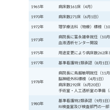
1965年
病床数161床（4月）
1970年
病床数271床（6月1日）
1972年
理学療法科（物療）標榜（1
病院長に富永雄幸就任（10月
1973年
血液透析センター開設
1975年
用途変更により病床数262床
1977年
基準看護特1類承認（8月1日
病院長に鳥越敏明就任（11月
脳神経外科標榜（4月1日）
1978年
病床数292床（6月20日）
手術室・人工透析室の準備（6
基準看護特2類承認（9月1日
1980年
RI検査室及び検査部門の一部