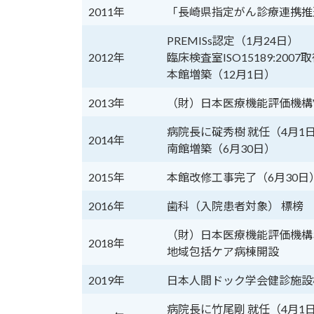
2011年
「長崎県指定がん診療連携推
PREMISs認定（1月24日）
2012年
臨床検査室ISO15189:2007
本館増築（12月1日）
2013年
（財）日本医療機能評価機構Ve
病院長に碇秀樹 就任（4月1
2014年
南館増築（6月30日）
2015年
本館改修工事完了（6月30日
2016年
歯科（入院患者対象） 標榜
（財）日本医療機能評価機構3rd
2018年
地域包括ケア病棟開設
2019年
日本人間ドック学会健診施設機
病院長に竹尾剛 就任（4月1