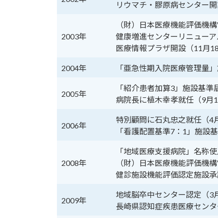
リウマチ・膠原病センター開
（財）日本医療機能評価機構Ve
2003年
健康増進センターリニューアル
医療情報プラザ開設（11月1
2004年
「亜急性期入院医療管理量」
「紹介患者加算3」施設基準届
2005年
病院長に植木幸孝就任（9月1
特別顧問に石丸忠之就任（4
2006年
「看護配置基準7：1」施設基
「地域医療支援病院」名称使
2008年
（財）日本医療機能評価機構Ve
健診施設機能評価認定施設承認
地域脳卒中センター認定（3月
2009年
長崎県認知症疾患医療センタ