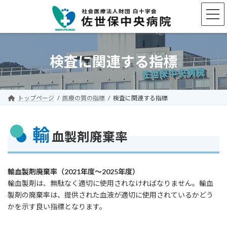
コ
ナ
ン
ビ
テ
ゲ
ン
ー
ツ
シ
へ
ョ
検査に関連する指標
ス
ン
キ
に
ッ
移
プ
動
トップページ
医療の質の指標
検査に関連する指標
輸
血製剤廃棄率
輸血製剤廃棄率（2021年度～2025年度）
輸血製剤は、無駄なく適切に使用されなければなりません。輸血
製剤の廃棄率は、提供された血液が適切に使用されているかどう
かを示す良い指標となります。