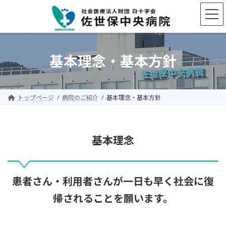
コ
ナ
ン
ビ
テ
ゲ
ン
ー
ツ
シ
へ
ョ
基本理念・基本方針
ス
ン
キ
に
ッ
移
プ
動
トップページ
病院のご紹介
基本理念・基本方針
基本理念
患者さん・利用者さんが一日も早く社会に復
帰されることを願います。