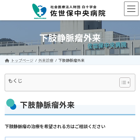
コ
ナ
ン
ビ
テ
ゲ
ン
ー
ツ
シ
へ
ョ
下肢静脈瘤外来
ス
ン
キ
に
ッ
移
プ
動
トップページ
外来診療
下肢静脈瘤外来
もくじ
下肢静脈瘤外来
下肢静脈瘤の治療を希望される方はご相談ください