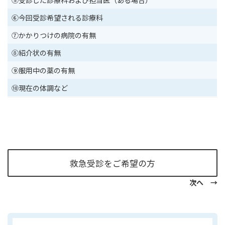
⑤受診した診療科および担当医（ある場合）
⑥今回受診希望される診療科
⑦かかりつけの病院の有無
⑧紹介状の有無
⑨服用中の薬の有無
⑩現在の体調など
救急受診をご希望の方
次へ →