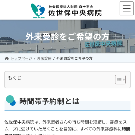
コ
ナ
ン
ビ
テ
ゲ
ン
ー
ツ
シ
へ
ョ
外来受診をご希望の方
ス
ン
キ
に
ッ
移
プ
動
トップページ
外来診療
外来受診をご希望の方
もくじ
時間帯予約制とは
佐世保中央病院は、外来患者さんの待ち時間を短縮し、診療をス
ムーズに受けていただくことを目的に、すべての外来診療科に
時間