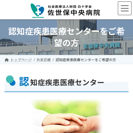
コ
ナ
ン
ビ
テ
ゲ
ン
ー
ツ
シ
認知症疾患医療センターをご希
へ
ョ
ス
ン
望の方
キ
に
ッ
移
プ
動
トップページ
外来診療
認知症疾患医療センターをご希望の方
認
知症疾患医療センター