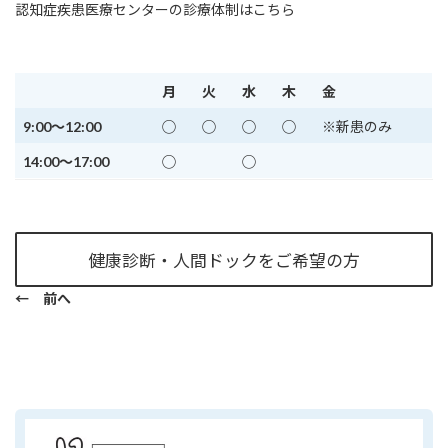
認知症疾患医療センターの診療体制はこちら
月
火
水
木
金
9:00～12:00
◯
◯
◯
◯
※新患のみ
14:00～17:00
◯
◯
健康診断・人間ドックをご希望の方
← 前へ