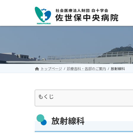
コ
ナ
ン
ビ
テ
ゲ
ン
ー
ツ
シ
へ
ョ
ス
ン
キ
に
ッ
移
プ
動
トップページ
診療各科・各部のご案内
放射線科
もくじ
放射線科