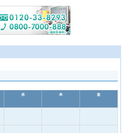
水
木
金