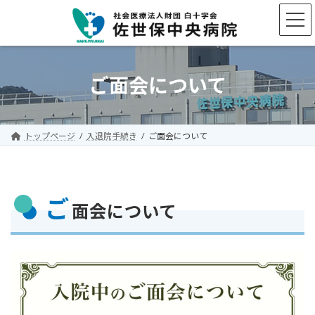
コ
ナ
ン
ビ
テ
ゲ
ン
ー
ツ
シ
へ
ョ
ご面会について
ス
ン
キ
に
ッ
移
プ
動
トップページ
入退院手続き
ご面会について
ご
面会について