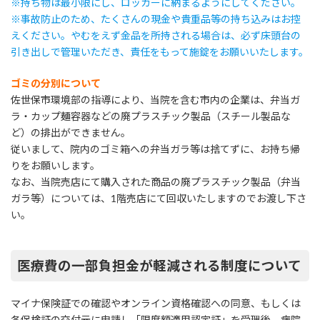
※持ち物は最小限にし、ロッカーに納まるようにしてください。
※事故防止のため、たくさんの現金や貴重品等の持ち込みはお控
えください。やむをえず金品を所持される場合は、必ず床頭台の
引き出しで管理いただき、責任をもって施錠をお願いいたします。
ゴミの分別について
佐世保市環境部の指導により、当院を含む市内の企業は、弁当ガ
ラ・カップ麺容器などの廃プラスチック製品（スチール製品な
ど）の排出ができません。
従いまして、院内のゴミ箱への弁当ガラ等は捨てずに、お持ち帰
りをお願いします。
なお、当院売店にて購入された商品の廃プラスチック製品（弁当
ガラ等）については、1階売店にて回収いたしますのでお渡し下さ
い。
医療費の一部負担金が軽減される制度について
マイナ保険証での確認やオンライン資格確認への同意、もしくは
各保検証の交付元に申請し「限度額適用認定証」を受理後、病院