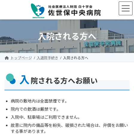
コ
ナ
ン
ビ
テ
ゲ
ン
ー
ツ
シ
へ
ョ
入院される方へ
ス
ン
キ
に
ッ
移
プ
動
トップページ
入退院手続き
入院される方へ
入
院される方へお願い
病院の敷地内は全面禁煙です。
院内での飲酒は厳禁です。
入院中、駐車場はご利用できません。
故意に院内の備品等を紛失、破損された場合は、弁償をお願い
する事があります。