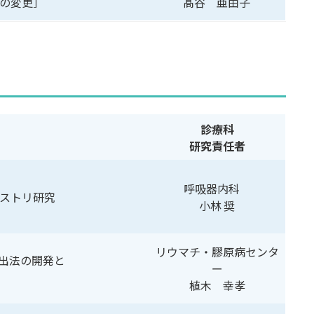
画の変更］
髙谷 亜由子
診療科
研究責任者
呼吸器内科
ストリ研究
小林 奨
リウマチ・膠原病センタ
検出法の開発と
ー
植木 幸孝