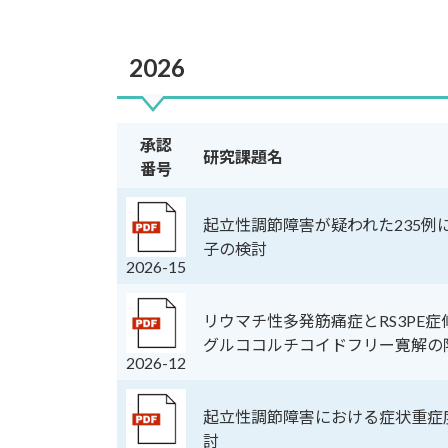
2026
承認
研究課題名
番号
起立性調節障害が疑われた235例
子の検討
2026-15
リウマチ性多発筋痛症とRS3PE
グルココルチコイドフリー寛解の
2026-12
起立性調節障害における症状重症
討