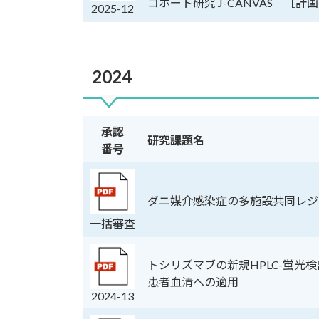
コホート研究 J-CANVAS ［計
2025-12
2024
承認
研究課題名
番号
ダニ媒介感染症の多施設共同レジ
一括審査
トシリズマブの新規HPLC-蛍光
患者血清への適用
2024-13