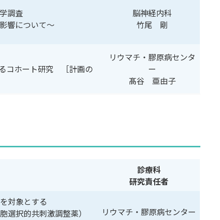
学調査
脳神経内科
影響について～
竹尾 剛
リウマチ・膠原病センタ
するコホート研究 ［計画の
ー
髙谷 亜由子
診療科
研究責任者
を対象とする
リウマチ・膠原病センター
T細胞選択的共刺激調整薬）