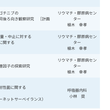
ゴチニブの
リウマチ・膠原病セン
同後ろ向き観察研究 ［計画
ター
植木 幸孝
減量・中止に対する
リウマチ・膠原病セン
に関する
ター
植木 幸孝
リウマチ・膠原病セン
連因子の探索研究
ター
植木 幸孝
耐性菌に関する
呼吸器内科
小林 奨
ーネットサーベイランス）