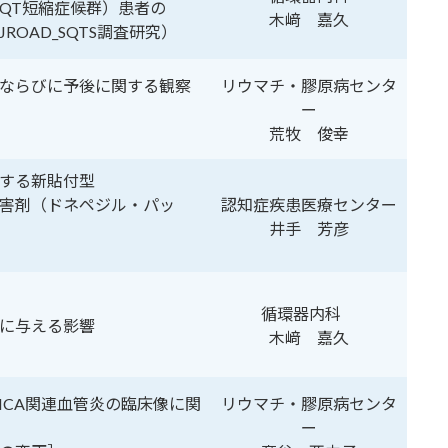
QT短縮症候群）患者の
木﨑 嘉久
OAD_SQTS調査研究）
ならびに予後に関する観察
リウマチ・膠原病センタ
ー
荒牧 俊幸
する新貼付型
害剤（ドネペジル・パッ
認知症疾患医療センター
井手 芳彦
循環器内科
に与える影響
木﨑 嘉久
ANCA関連血管炎の臨床像に関
リウマチ・膠原病センタ
ー