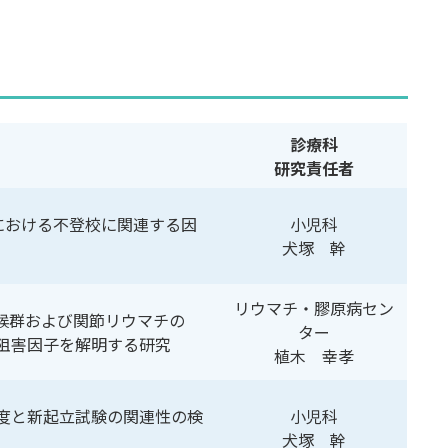
診療科
研究責任者
における不登校に関連する因
小児科
犬塚 幹
リウマチ・膠原病セン
症候群および関節リウマチの
ター
阻害因子を解明する研究
植木 幸孝
度と新起立試験の関連性の検
小児科
犬塚 幹