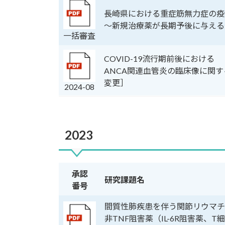
長崎県における重症筋無力症の疫
～新規治療薬が長期予後に与える
一括審査
COVID-19流行期前後における
ANCA関連血管炎の臨床像に関
変更］
2024-08
2023
承認
研究課題名
番号
間質性肺疾患を伴う関節リウマチ
非TNF阻害薬（IL-6R阻害薬、