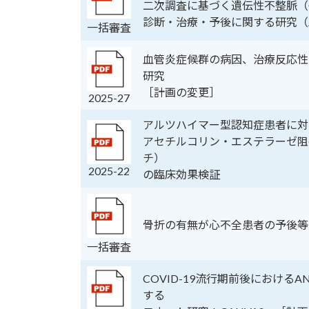
二次調査に基づく遺伝性不整脈（
診断・治療・予後に関する研究（JR
一括審査
血管炎症候群の病因、治療反応性
研究
［計画の変更］
2025-27
アルツハイマー型認知症患者に対
アセチルコリン・エステラーゼ阻
チ）
2025-22
の臨床効果検証
骨折の有無が心不全患者の予後等
一括審査
COVID-19流行期前後における
する