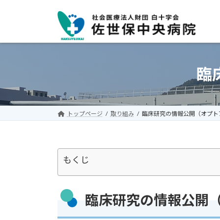
コ
ナ
ン
ビ
テ
ゲ
ン
ー
ツ
シ
へ
ョ
臨
ス
ン
キ
に
ッ
移
プ
動
トップページ
取り組み
臨床研究の情報公開（オプト
もくじ
臨床研究の情報公開