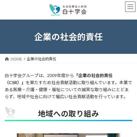
コ
ナ
ン
ビ
テ
ゲ
ン
ー
ツ
シ
へ
ョ
企業の社会的責任
ス
ン
キ
に
ッ
移
プ
動
HOME
企業の社会的責任
白十字会グループは、2009年度から
「企業の社会的責任
（CSR）」
を果たすため社会貢献活動に取り組んでいます。本業で
ある医療・介護・健康・福祉についての誠実な取り組みにとどま
らず、地域や社会に向けて幅広い社会貢献活動を行っています。
地域への取り組み