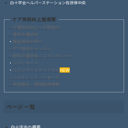
白十字会ヘルパーステーション佐世保中央
ケア技術向上推進室
・介護技術向上への取組み
・身体介護技術
・
福祉用具の紹介
・ケア技術チャンネル
・認知介護技術／ユマニチュード
・
コグニサイズ
・
コグニサイズチャンネル
NEW
・ノルディック・ウォーク
・学習療法／資格取得情報
ページ 一覧
白十字会の概要