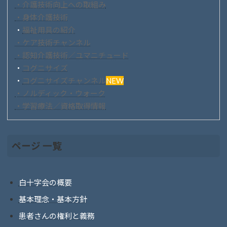
・介護技術向上への取組み
・身体介護技術
・
福祉用具の紹介
・ケア技術チャンネル
・認知介護技術／ユマニチュード
・
コグニサイズ
・
コグニサイズチャンネル
NEW
・ノルディック・ウォーク
・学習療法／資格取得情報
ページ 一覧
白十字会の概要
基本理念・基本方針
患者さんの権利と義務