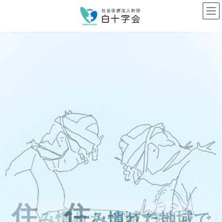
コ
ナ
ン
ビ
テ
ゲ
ン
ー
ツ
シ
へ
ョ
ス
ン
キ
に
ッ
移
プ
動
住
住
住
住
み慣れた地域で
み慣れた地域で
み慣れた地域で
み慣れた地域で