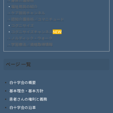
・身体介護技術
・
福祉用具の紹介
・ケア技術チャンネル
・認知介護技術／ユマニチュード
・
コグニサイズ
・
コグニサイズチャンネル
NEW
・ノルディック・ウォーク
・学習療法／資格取得情報
ページ 一覧
白十字会の概要
基本理念・基本方針
患者さんの権利と義務
白十字会の沿革