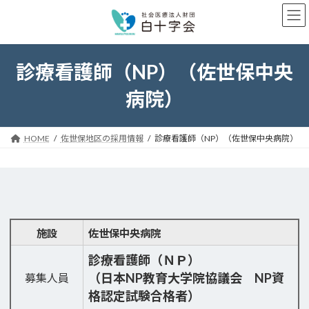
コ
ナ
ン
ビ
テ
ゲ
ン
ー
ツ
シ
診療看護師（NP）（佐世保中央
へ
ョ
ス
ン
病院）
キ
に
ッ
移
プ
動
HOME
佐世保地区の採用情報
診療看護師（NP）（佐世保中央病院）
施設
佐世保中央病院
診療看護師（ＮＰ）
（日本NP教育大学院協議会 NP資
募集人員
格認定試験合格者）