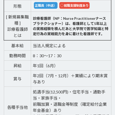
形態
正職員（中途）
◯ 就職支援制度あり
[ 新規募集職
診療看護師（NP：Nurse Practitionerナース
種 ]
プラテクショナー）は、看護師として5年以上
の実務経験を積んだあと大学院で医学知識と特
診療看護師
定行為の実戦能力を身に着けた看護師です。
とは
基本給
当法人規定による
勤務時間
8：30～17：30
昇給
年1回（6月）
年2回（7月・12月）＋業績により期末賞
賞与
与あり
処遇手当(12,500円)・住宅手当・通勤手
当・家族手当・
前職加算・退職金等制度（確定給付企業
各種手当他
年金基金）あり