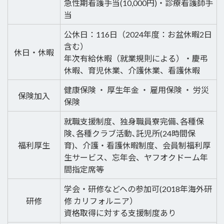
急性期看護手当(10,000円)・診療看護師手
当
公休日：116日（2024年度：お盆休暇2日
含む）
休日・休暇
年次有給休暇（就業規則による）・慶弔
休暇、育児休業、介護休業、看護休暇
健康保険 ・ 厚生年金 ・ 雇用保険 ・ 労災
保険加入
保険
就職支援制度、独身職員寮完備､各種保
険､各種クラブ活動､託児所(24時間保
福利厚生
育)、介護・看護休暇制度、会員制福利厚
生サービス、忘年会、ヤフオクドーム年
間指定席等
学会・研修などへの参加可(2018年海外研
研修
修 カリフォルニア）
資格取得に対する支援制度あり