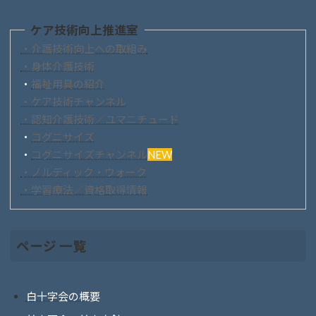
ケア技術向上推進室
・介護技術向上への取組み
・身体介護技術
・
福祉用具の紹介
・ケア技術チャンネル
・認知介護技術／ユマニチュード
・
コグニサイズ
・
コグニサイズチャンネル
NEW
・ノルディック・ウォーク
・学習療法／資格取得情報
ページ 一覧
白十字会の概要