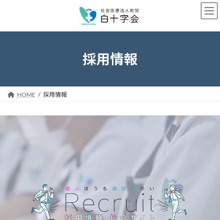
コ
ナ
ン
ビ
テ
ゲ
ン
ー
ツ
シ
へ
ョ
採用情報
ス
ン
キ
に
ッ
移
プ
動
HOME
採用情報