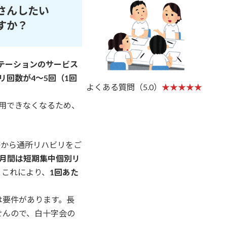
さんしたい
すか？
テーションのサービス
リ回数が4～5回（1回
よくある質問（5.0）
★★★★★
用できなくなるため、
等から通所リハビリをご
ヶ月間は短期集中個別リ
。
これにより、
1回あた
。
は要件があります。長
せんので、白十字会の
。