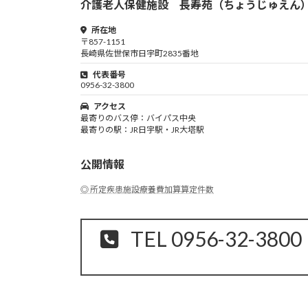
介護老人保健施設 長寿苑（ちょうじゅえん
所在地
〒857-1151
長崎県佐世保市日宇町2835番地
代表番号
0956-32-3800
アクセス
最寄りのバス停：バイパス中央
最寄りの駅：JR日宇駅・JR大塔駅
公開情報
◎ 所定疾患施設療養費加算算定件数
TEL 0956-32-3800