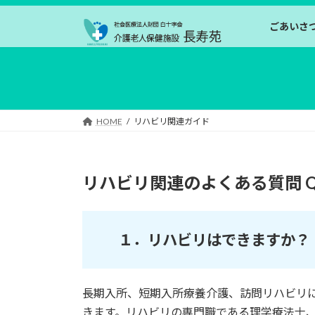
コ
ナ
ン
ビ
ごあいさ
テ
ゲ
ン
ー
ツ
シ
へ
ョ
ス
ン
HOME
リハビリ関連ガイド
キ
に
ッ
移
プ
動
リハビリ関連のよくある質問 
１．
リハビリはできますか？
長期入所、短期入所療養介護、訪問リハビリ
きます。リハビリの専門職である理学療法士