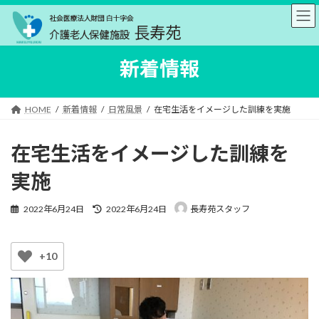
コ
ナ
ン
ビ
テ
ゲ
ン
ー
新着情報
ツ
シ
へ
ョ
ス
ン
キ
に
HOME
新着情報
日常風景
在宅生活をイメージした訓練を実施
ッ
移
プ
動
在宅生活をイメージした訓練を
実施
最
2022年6月24日
2022年6月24日
長寿苑スタッフ
終
更
新
+10
日
時
: