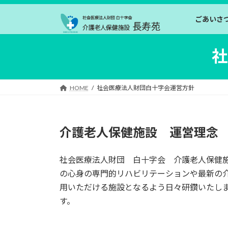
コ
ナ
ン
ビ
ごあいさ
テ
ゲ
ン
ー
社
ツ
シ
へ
ョ
ス
ン
HOME
社会医療法人財団白十字会運営方針
キ
に
ッ
移
プ
動
介護老人保健施設 運営理念
社会医療法人財団 白十字会 介護老人保健
の心身の専門的リハビリテーションや最新の
用いただける施設となるよう日々研鑽いたし
す。